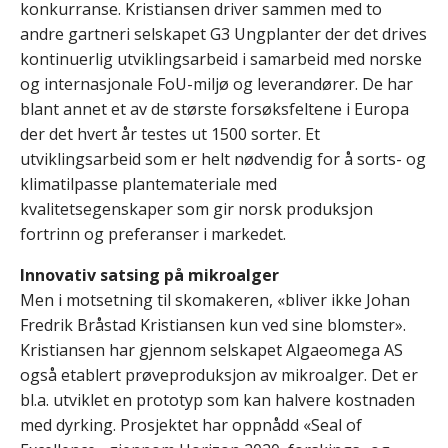
konkurranse. Kristiansen driver sammen med to
andre gartneri selskapet G3 Ungplanter der det drives
kontinuerlig utviklingsarbeid i samarbeid med norske
og internasjonale FoU-miljø og leverandører. De har
blant annet et av de største forsøksfeltene i Europa
der det hvert år testes ut 1500 sorter. Et
utviklingsarbeid som er helt nødvendig for å sorts- og
klimatilpasse plantemateriale med
kvalitetsegenskaper som gir norsk produksjon
fortrinn og preferanser i markedet.
Innovativ satsing på mikroalger
Men i motsetning til skomakeren, «bliver ikke Johan
Fredrik Bråstad Kristiansen kun ved sine blomster».
Kristiansen har gjennom selskapet Algaeomega AS
også etablert prøveproduksjon av mikroalger. Det er
bl.a. utviklet en prototyp som kan halvere kostnaden
med dyrking. Prosjektet har oppnådd «Seal of