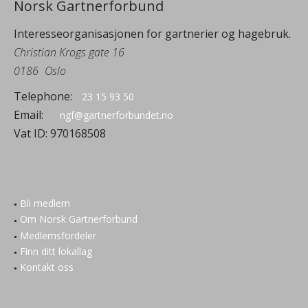
Norsk Gartnerforbund
Interesseorganisasjonen for gartnerier og hagebruk.
Christian Krogs gate 16
0186
Oslo
Telephone:
23 15 93 50
Email:
ngf@gartnerforbundet.no
Vat ID:
970168508
Bli medlem
Om Norsk Gartnerforbund
Medlemsfordeler
Finn ditt lokallag
Kontakt oss