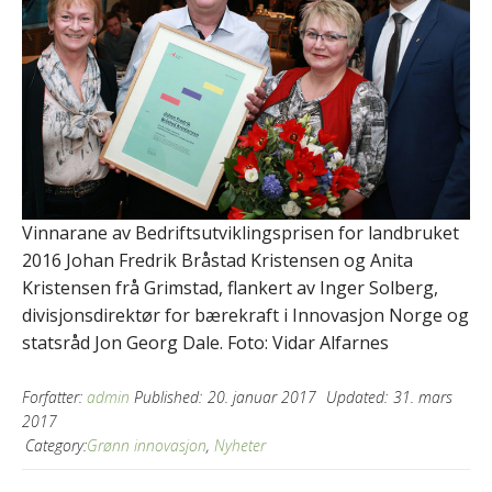
Vinnarane av Bedriftsutviklingsprisen for landbruket
2016 Johan Fredrik Bråstad Kristensen og Anita
Kristensen frå Grimstad, flankert av Inger Solberg,
divisjonsdirektør for bærekraft i Innovasjon Norge og
statsråd Jon Georg Dale. Foto: Vidar Alfarnes
Forfatter:
admin
Published:
20. januar 2017
Updated:
31. mars
2017
Category:
Grønn innovasjon
,
Nyheter