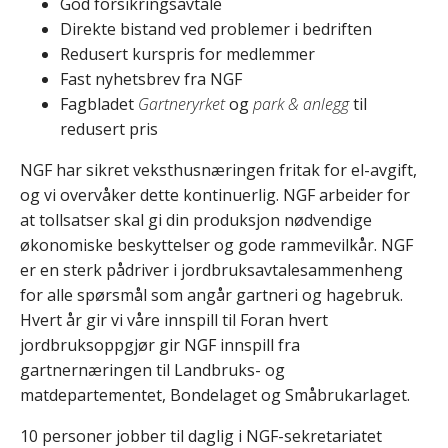
God forsikringsavtale
Direkte bistand ved problemer i bedriften
Redusert kurspris for medlemmer
Fast nyhetsbrev fra NGF
Fagbladet
Gartneryrket
og
park & anlegg
til
redusert pris
NGF har sikret veksthusnæringen fritak for el-avgift,
og vi overvåker dette kontinuerlig. NGF arbeider for
at tollsatser skal gi din produksjon nødvendige
økonomiske beskyttelser og gode rammevilkår. NGF
er en sterk pådriver i jordbruksavtalesammenheng
for alle spørsmål som angår gartneri og hagebruk.
Hvert år gir vi våre innspill til Foran hvert
jordbruksoppgjør gir NGF innspill fra
gartnernæringen til Landbruks- og
matdepartementet, Bondelaget og Småbrukarlaget.
10 personer jobber til daglig i NGF-sekretariatet