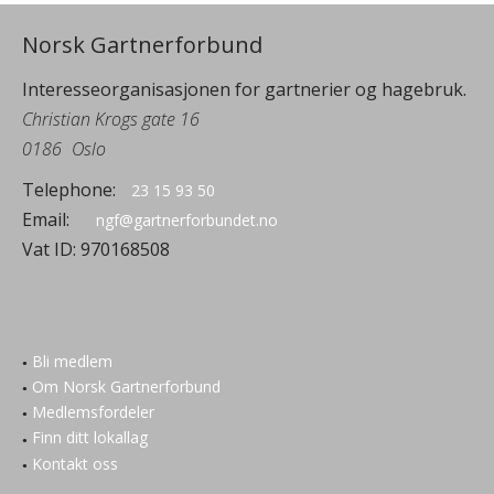
Norsk Gartnerforbund
Interesseorganisasjonen for gartnerier og hagebruk.
Christian Krogs gate 16
0186
Oslo
Telephone:
23 15 93 50
Email:
ngf@gartnerforbundet.no
Vat ID:
970168508
Bli medlem
Om Norsk Gartnerforbund
Medlemsfordeler
Finn ditt lokallag
Kontakt oss