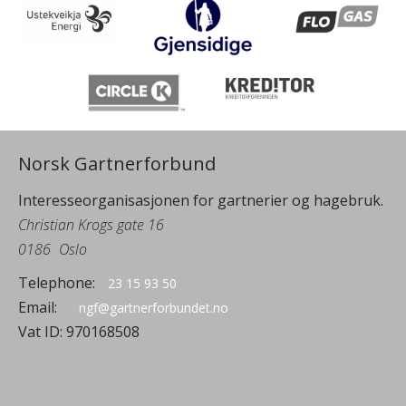
Norsk Gartnerforbund
Interesseorganisasjonen for gartnerier og hagebruk.
Christian Krogs gate 16
0186
Oslo
Telephone:
23 15 93 50
Email:
ngf@gartnerforbundet.no
Vat ID:
970168508