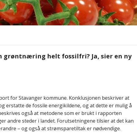
 grøntnæring helt fossilfri? Ja, sier en ny
pport for Stavanger kommune. Konklusjonen beskriver at
og erstatte de fossile energikildene, og at dette er mulig å
et beskrives også at metodene som er brukt i rapporten
er andre steder i landet. Forutsetningene tilsier at det kan
verandre – og også at strømsparetiltak er nødvendige.