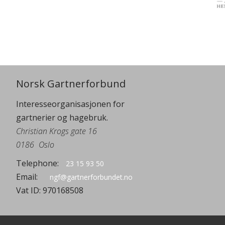
Norsk Gartnerforbund
Interesseorganisasjonen for
gartnerier og hagebruk.
Christian Krogs gate 16
0186
Oslo
Telephone:
23 15 93 50
Email:
ngf@gartnerforbundet.no
Vat ID:
970168508