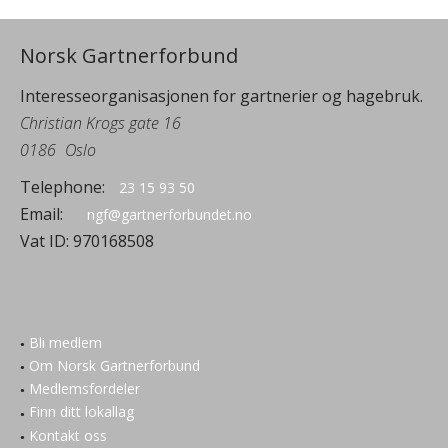
Norsk Gartnerforbund
Interesseorganisasjonen for gartnerier og hagebruk.
Christian Krogs gate 16
0186
Oslo
Telephone:
23 15 93 50
Email:
ngf@gartnerforbundet.no
Vat ID:
970168508
Bli medlem
Om Norsk Gartnerforbund
Medlemsfordeler
Finn ditt lokallag
Kontakt oss