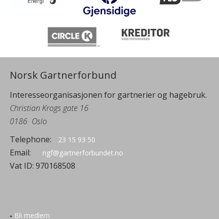
Norsk Gartnerforbund
Interesseorganisasjonen for gartnerier og hagebruk.
Christian Krogs gate 16
0186
Oslo
Telephone:
23 15 93 50
Email:
ngf@gartnerforbundet.no
Vat ID:
970168508
Bli medlem