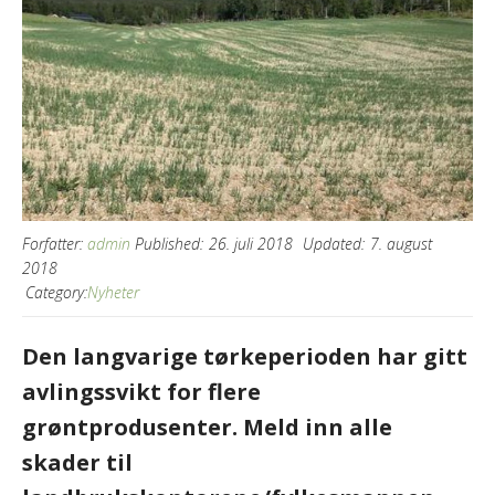
Forfatter:
admin
Published:
26. juli 2018
Updated:
7. august
2018
Category:
Nyheter
Den langvarige tørkeperioden har gitt
avlingssvikt for flere
grøntprodusenter. Meld inn alle
skader til