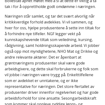
Bollestad åpnet møtet med å si at dette er viktig å ta
tak i for å opprettholde godt omdømme i næringen.
Næringen står samlet, og tar det svært alvorlig når
kritikkverdige forhold avdekkes. Vi vil sammen, og
hver for oss, hjelpe produsentene å sette inn tiltak for
å forhindre nye tilfeller. NGF legger vekt på
kunnskapshevende tiltak som veiledning, kursing,
rådgivning, samt holdningsskapende arbeid. Vi jobber
også opp mot myndighetene, NHO Mat og Drikke og
andre relevante aktører. Det er åpenbart at
grøntnæringens produsenter skal være gode
arbeidsgivere, og dette skal forbrukerne og folk som
vil jobbe i næringen være trygg på. Enkelttilfellene
som er avdekket er unntakene, og er ikke
representative for næringen. Det store flertallet av
produsenter driver innenfor regelverket og har gode
arbeidsforhold for sine ansatte. Sesongarbeidskraft
som kommer skal oppleve ryddige lønns- og