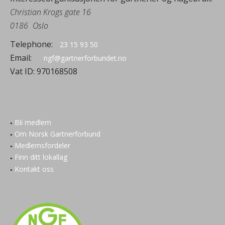
Christian Krogs gate 16
0186
Oslo
Telephone:
23 15 93 50
Email:
ngf@gartnerforbundet.no
Vat ID:
970168508
Bli medlem
Om Norsk Gartnerforbund
Medlemsfordeler
Finn ditt lokallag
Kontakt oss