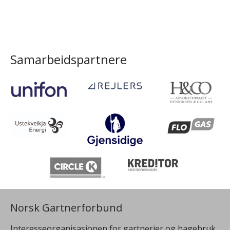
Samarbeidspartnere
Norsk Gartnerforbund
Interesseorganisasjonen for gartnerier og hagebruk.