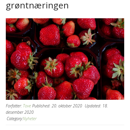
grøntnæringen
Forfatter:
Tove
Published:
20. oktober 2020
Updated:
18.
desember 2020
Category:
Nyheter