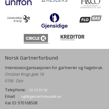
Norsk Gartnerforbund
Interesseorganisasjonen for gartnerier og hagebruk.
Christian Krogs gate 16
0186
Oslo
Telephone:
23 15 93 50
Email:
ngf@gartnerforbundet.no
Vat ID:
970168508