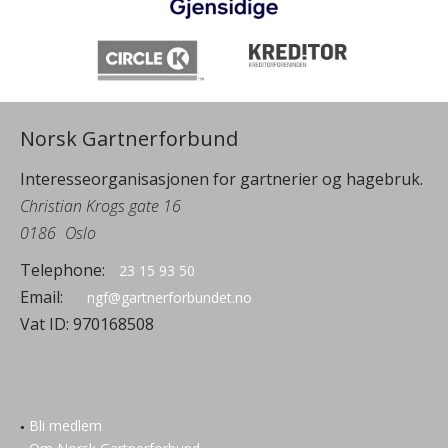
Norsk Gartnerforbund
Interesseorganisasjonen for gartnerier og hagebruk.
Christian Krogs gate 16
0186
Oslo
Telephone:
23 15 93 50
Email:
ngf@gartnerforbundet.no
Vat ID:
970168508
Bli medlem