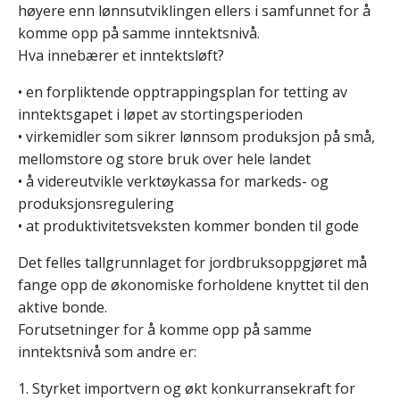
høyere enn lønnsutviklingen ellers i samfunnet for å
komme opp på samme inntektsnivå.
Hva innebærer et inntektsløft?
• en forpliktende opptrappingsplan for tetting av
inntektsgapet i løpet av stortingsperioden
• virkemidler som sikrer lønnsom produksjon på små,
mellomstore og store bruk over hele landet
• å videreutvikle verktøykassa for markeds- og
produksjonsregulering
• at produktivitetsveksten kommer bonden til gode
Det felles tallgrunnlaget for jordbruksoppgjøret må
fange opp de økonomiske forholdene knyttet til den
aktive bonde.
Forutsetninger for å komme opp på samme
inntektsnivå som andre er:
1. Styrket importvern og økt konkurransekraft for