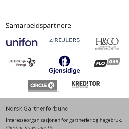
Samarbeidspartnere
Norsk Gartnerforbund
Interesseorganisasjonen for gartnerier og hagebruk.
Christian Krogs gate 16