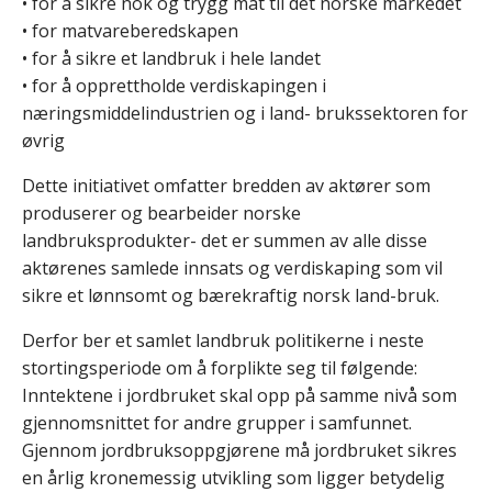
• for å sikre nok og trygg mat til det norske markedet
• for matvareberedskapen
• for å sikre et landbruk i hele landet
• for å opprettholde verdiskapingen i
næringsmiddelindustrien og i land- brukssektoren for
øvrig
Dette initiativet omfatter bredden av aktører som
produserer og bearbeider norske
landbruksprodukter- det er summen av alle disse
aktørenes samlede innsats og verdiskaping som vil
sikre et lønnsomt og bærekraftig norsk land-bruk.
Derfor ber et samlet landbruk politikerne i neste
stortingsperiode om å forplikte seg til følgende:
Inntektene i jordbruket skal opp på samme nivå som
gjennomsnittet for andre grupper i samfunnet.
Gjennom jordbruksoppgjørene må jordbruket sikres
en årlig kronemessig utvikling som ligger betydelig