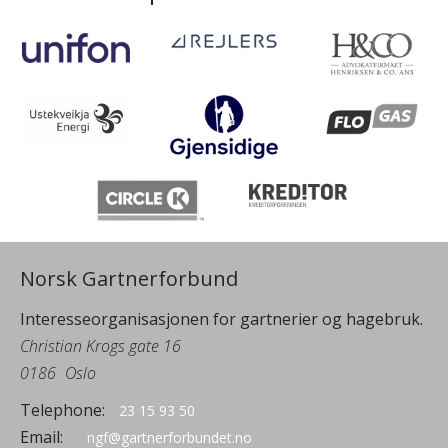
Norsk Gartnerforbund
Interesseorganisasjonen for gartnerier og hagebruk.
Christian Krogs gate 16
0186
Oslo
Telephone:
23 15 93 50
Email:
ngf@gartnerforbundet.no