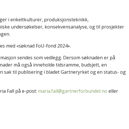
inger i enkeltkulturer, produksjonsteknikk,
iske undersøkelser, konsekvensanalyse, og til prosjekter
ngen.
es med «søknad FoU-fond 2024».
formasjon sendes som vedlegg. Dersom søknaden er på
nader må også inneholde tidsramme, budsjett, en
 sak til publisering i bladet Gartneryrket og en status- og
ia Fall på e-post:
maria.fall@gartnerforbundet.no
eller