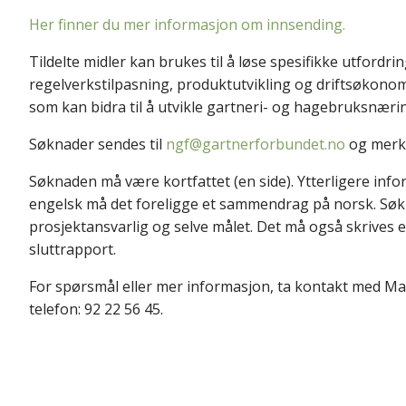
Her finner du mer informasjon om innsending.
Tildelte midler kan brukes til å løse spesifikke utfordr
regelverkstilpasning, produktutvikling og driftsøkonom
som kan bidra til å utvikle gartneri- og hagebruksnæri
Søknader sendes til
ngf@gartnerforbundet.no
og merk
Søknaden må være kortfattet (en side). Ytterligere in
engelsk må det foreligge et sammendrag på norsk. Søk
prosjektansvarlig og selve målet. Det må også skrives en
sluttrapport.
For spørsmål eller mer informasjon, ta kontakt med Mar
telefon: 92 22 56 45.