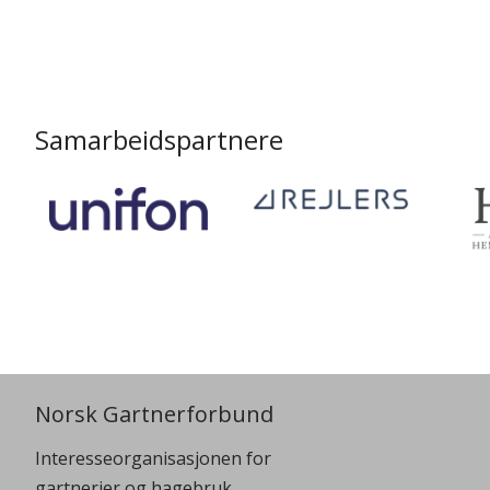
Samarbeidspartnere
Norsk Gartnerforbund
Interesseorganisasjonen for
gartnerier og hagebruk.