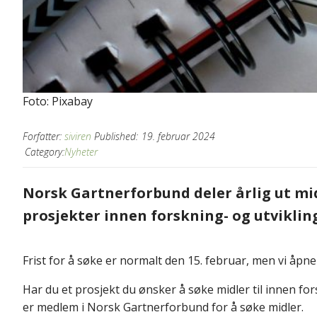
Foto: Pixabay
Forfatter:
siviren
Published:
19. februar 2024
Category:
Nyheter
Norsk Gartnerforbund deler årlig ut mid
prosjekter innen forskning- og utviklin
Frist for å søke er normalt den 15. februar, men vi åp
Har du et prosjekt du ønsker å søke midler til innen for
er medlem i Norsk Gartnerforbund for å søke midler.