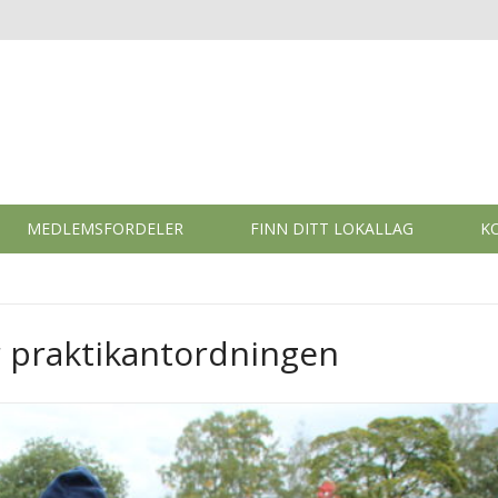
MEDLEMSFORDELER
FINN DITT LOKALLAG
K
r praktikantordningen