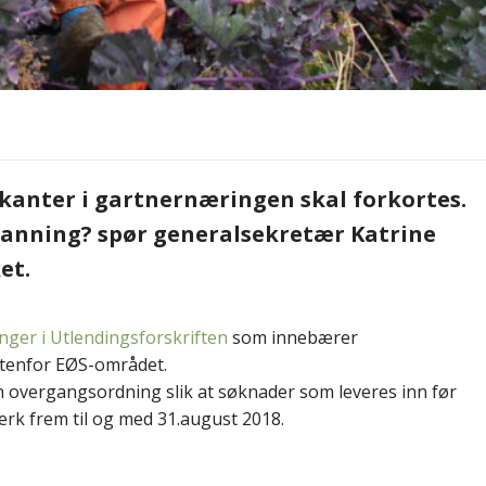
kanter i gartnernæringen skal forkortes.
danning? spør generalsekretær Katrine
et.
nger i Utlendingsforskriften
som innebærer
utenfor EØS-området.
en overgangsordning slik at søknader som leveres inn før
erk frem til og med 31.august 2018.