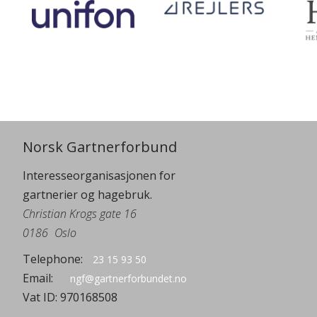
Norsk Gartnerforbund
Interesseorganisasjonen for
gartnerier og hagebruk.
Christian Krogs gate 16
0186
Oslo
Telephone:
23 15 93 50
Email:
ngf@gartnerforbundet.no
Vat ID:
970168508