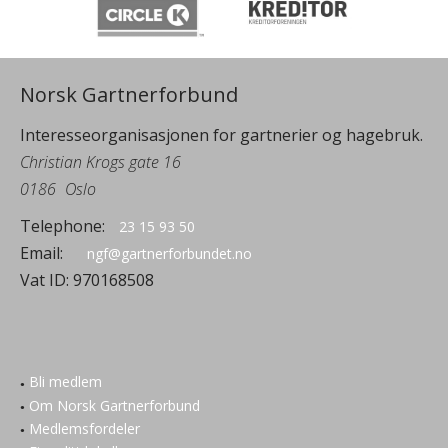
Norsk Gartnerforbund
Interesseorganisasjonen for gartnerier og hagebruk.
Christian Krogs gate 16
0186
Oslo
Telephone:
23 15 93 50
Email:
ngf@gartnerforbundet.no
Vat ID:
970168508
Bli medlem
Om Norsk Gartnerforbund
Medlemsfordeler