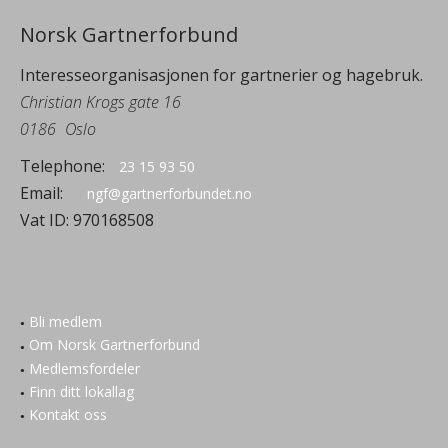
Norsk Gartnerforbund
Interesseorganisasjonen for gartnerier og hagebruk.
Christian Krogs gate 16
0186
Oslo
Telephone:
23 15 93 50
Email:
ngf@gartnerforbundet.no
Vat ID:
970168508
Bli medlem
Om Norsk Gartnerforbund
Medlemsfordeler
Finn ditt lokallag
Kontakt oss