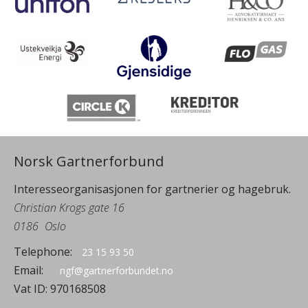
Norsk Gartnerforbund
Interesseorganisasjonen for gartnerier og hagebruk.
Christian Krogs gate 16
0186
Oslo
Telephone:
23 15 93 50
Email:
ngf@gartnerforbundet.no
Vat ID:
970168508