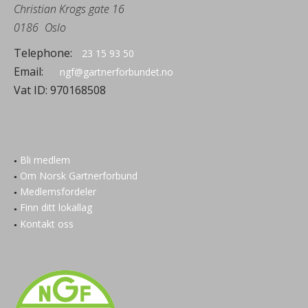
Christian Krogs gate 16
0186
Oslo
Telephone:
23 15 93 50
Email:
ngf@gartnerforbundet.no
Vat ID:
970168508
Bli medlem
Om Norsk Gartnerforbund
Medlemsfordeler
Finn ditt lokallag
Kontakt oss