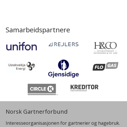
Samarbeidspartnere
Norsk Gartnerforbund
Interesseorganisasjonen for gartnerier og hagebruk.