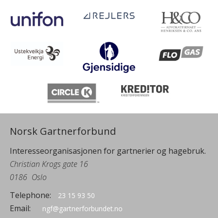
Norsk Gartnerforbund
Interesseorganisasjonen for gartnerier og hagebruk.
Christian Krogs gate 16
0186
Oslo
Telephone:
23 15 93 50
Email:
ngf@gartnerforbundet.no