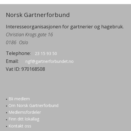
Norsk Gartnerforbund
Interesseorganisasjonen for gartnerier og hagebruk.
Christian Krogs gate 16
0186
Oslo
Telephone:
23 15 93 50
Email:
ngf@gartnerforbundet.no
Vat ID:
970168508
Bli medlem
Om Norsk Gartnerforbund
Medlemsfordeler
Finn ditt lokallag
Kontakt oss