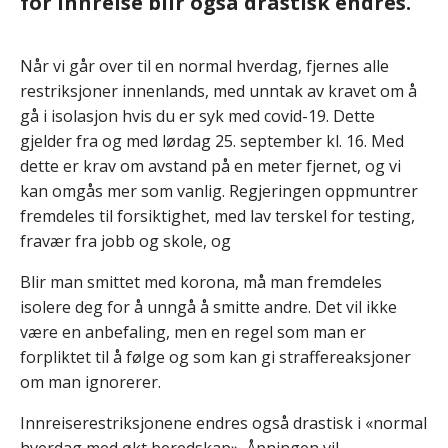
for innreise blir også drastisk endres.
Når vi går over til en normal hverdag, fjernes alle
restriksjoner innenlands, med unntak av kravet om å
gå i isolasjon hvis du er syk med covid-19. Dette
gjelder fra og med lørdag 25. september kl. 16. Med
dette er krav om avstand på en meter fjernet, og vi
kan omgås mer som vanlig. Regjeringen oppmuntrer
fremdeles til forsiktighet, med lav terskel for testing,
fravær fra jobb og skole, og
Blir man smittet med korona, må man fremdeles
isolere deg for å unngå å smitte andre. Det vil ikke
være en anbefaling, men en regel som man er
forpliktet til å følge og som kan gi straffereaksjoner
om man ignorerer.
Innreiserestriksjonene endres også drastisk i «normal
hverdag med økt beredskap». Åpningen vil