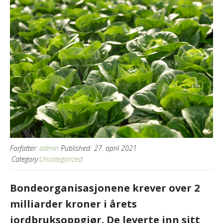
Forfatter:
admin
Published:
27. april 2021
Category:
Uncategorized
Bondeorganisasjonene krever over 2
milliarder kroner i årets
jordbruksoppgjør. De leverte inn sitt