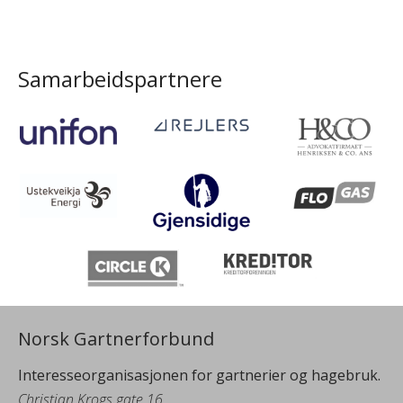
Samarbeidspartnere
Norsk Gartnerforbund
Interesseorganisasjonen for gartnerier og hagebruk.
Christian Krogs gate 16