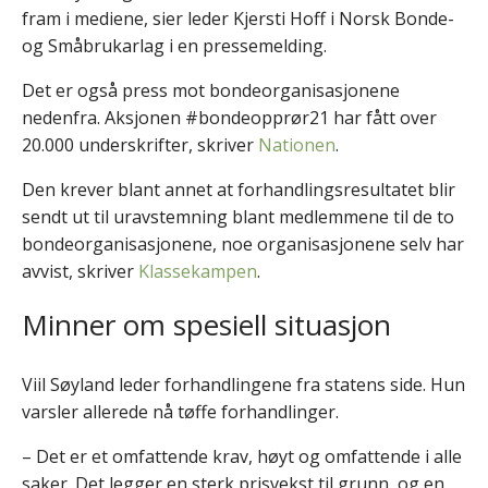
fram i mediene, sier leder Kjersti Hoff i Norsk Bonde-
og Småbrukarlag i en pressemelding.
Det er også press mot bondeorganisasjonene
nedenfra. Aksjonen #bondeopprør21 har fått over
20.000 underskrifter, skriver
Nationen
.
Den krever blant annet at forhandlingsresultatet blir
sendt ut til uravstemning blant medlemmene til de to
bondeorganisasjonene, noe organisasjonene selv har
avvist, skriver
Klassekampen
.
Minner om spesiell situasjon
Viil Søyland leder forhandlingene fra statens side. Hun
varsler allerede nå tøffe forhandlinger.
– Det er et omfattende krav, høyt og omfattende i alle
saker. Det legger en sterk prisvekst til grunn, og en