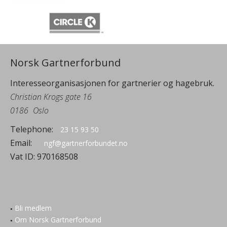
Norsk Gartnerforbund
Interesseorganisasjonen for gartnerier og hagebruk.
Christian Krogs gate 16
0186
Oslo
Telephone:
23 15 93 50
Email:
ngf@gartnerforbundet.no
Vat ID:
970168508
Bli medlem
Om Norsk Gartnerforbund