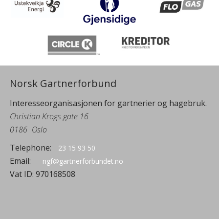
Norsk Gartnerforbund
Interesseorganisasjonen for gartnerier og hagebruk.
Christian Krogs gate 16
0186
Oslo
Telephone:
23 15 93 50
Email:
ngf@gartnerforbundet.no
Vat ID:
970168508