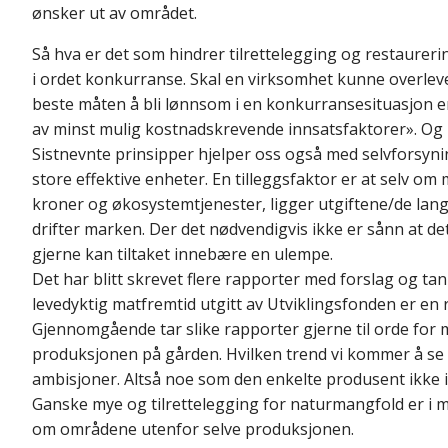
ønsker ut av området.
Så hva er det som hindrer tilrettelegging og restaureri
i ordet konkurranse. Skal en virksomhet kunne overle
beste måten å bli lønnsom i en konkurransesituasjon er
av minst mulig kostnadskrevende innsatsfaktorer». Og 
Sistnevnte prinsipper hjelper oss også med selvforsynin
store effektive enheter. En tilleggsfaktor er at selv o
kroner og økosystemtjenester, ligger utgiftene/de lang
drifter marken. Der det nødvendigvis ikke er sånn at de
gjerne kan tiltaket innebære en ulempe.
Det har blitt skrevet flere rapporter med forslag og t
levedyktig matfremtid utgitt av Utviklingsfonden er en
Gjennomgående tar slike rapporter gjerne til orde for m
produksjonen på gården. Hvilken trend vi kommer å se f
ambisjoner. Altså noe som den enkelte produsent ikke i
Ganske mye og tilrettelegging for naturmangfold er i ma
om områdene utenfor selve produksjonen.