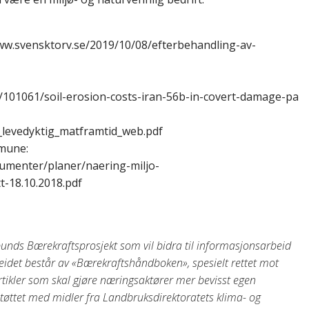
ww.svensktorv.se/2019/10/08/efterbehandling-av-
y/101061/soil-erosion-costs-iran-56b-in-covert-damage-pa
n_levedyktig_matframtid_web.pdf
mune:
umenter/planer/naering-miljo-
-18.10.2018.pdf
unds Bærekraftsprosjekt som vil bidra til informasjonsarbeid
beidet består av «Bærekraftshåndboken», spesielt rettet mot
tikler som skal gjøre næringsaktører mer bevisst egen
r støttet med midler fra Landbruksdirektoratets klima- og