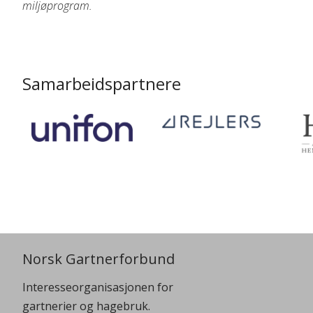
miljøprogram.
Samarbeidspartnere
Norsk Gartnerforbund
Interesseorganisasjonen for
gartnerier og hagebruk.