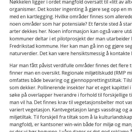
Nøkkelen ligger i ordet mangfold oversatt til «litt av alt».
organismer. Det koster ingenting å gjøre seg opp en me
med en kartlegging. Hvilke områder finnes som allerede
noen områder som har potensiale? Et første sted å starte
arter dekkes her. Noen informasjon kan også være utdate
kommuner deltar i et pilotprosjekt der man utarbeide
Fredrikstad kommune. Her kan man gå inn og gjøre s
naturverdier. Det kan være hensiktsmessig å kontakte
Har man fått påvist verdifulle områder finnes det flere
finner man en oversikt. Regionale miljøtilskudd (RMP m
omfattes både bevaring og gjennopprettingstiltak. Tilsk
som dekker. Pollinerende insekter har et eget kapitte
søke på overlapper hverandre i forhold til forskjellige
man vil ha. Det finnes krav til vegetasjonsbelter mot v
variert vegetasjon. Kantvegetasjon langs vassdrag og 
miljøtiltak. Til forskjell fra tiltak som å la kulturland
mangfold), er kantsoner win-win både for miljø og man
er der vi bør begynne. I våre dager er det god reklame å