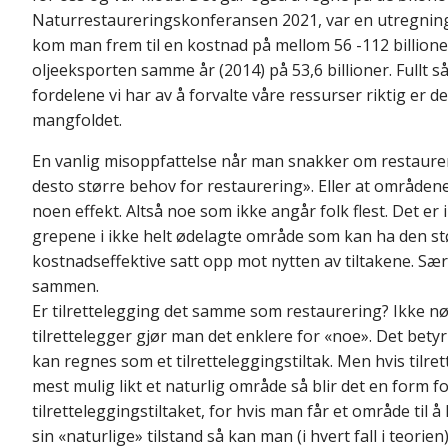
Naturrestaureringskonferansen 2021, var en utregning 
kom man frem til en kostnad på mellom 56 -112 billione
oljeeksporten samme år (2014) på 53,6 billioner. Fullt så
fordelene vi har av å forvalte våre ressurser riktig er 
mangfoldet.
En vanlig misoppfattelse når man snakker om restaureri
desto større behov for restaurering». Eller at område
noen effekt. Altså noe som ikke angår folk flest. Det er i
grepene i ikke helt ødelagte område som kan ha den stø
kostnadseffektive satt opp mot nytten av tiltakene. Særli
sammen.
Er tilrettelegging det samme som restaurering? Ikke nø
tilrettelegger gjør man det enklere for «noe». Det betyr 
kan regnes som et tilretteleggingstiltak. Men hvis tilret
mest mulig likt et naturlig område så blir det en form f
tilretteleggingstiltaket, for hvis man får et område til 
sin «naturlige» tilstand så kan man (i hvert fall i teorien