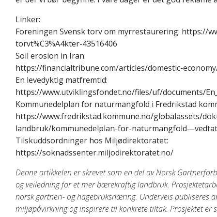
Linker:
Foreningen Svensk torv om myrrestaurering: https://w
torvt%C3%A4kter-43516406
Soil erosion in Iran:
https://financialtribune.com/articles/domestic-econom
En levedyktig matfremtid:
https://www.utviklingsfondet.no/files/uf/documents/E
Kommunedelplan for naturmangfold i Fredrikstad kom
https://www.fredrikstad.kommune.no/globalassets/dok
landbruk/kommunedelplan-for-naturmangfold—vedtatt
Tilskuddsordninger hos Miljødirektoratet:
https://soknadssenter.miljodirektoratet.no/
Denne artikkelen er skrevet som en del av Norsk Gartnerforb
og veiledning for et mer bærekraftig landbruk. Prosjektetar
norsk gartneri- og hagebruksnæring. Underveis publiseres ar
miljøpåvirkning og inspirere til konkrete tiltak. Prosjektet e