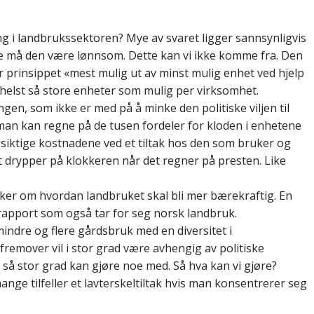
ng i landbrukssektoren? Mye av svaret ligger sannsynligvis
ve må den være lønnsom. Dette kan vi ikke komme fra. Den
 prinsippet «mest mulig ut av minst mulig enhet ved hjelp
helst så store enheter som mulig per virksomhet.
gen, som ikke er med på å minke den politiske viljen til
m man kan regne på de tusen fordeler for kloden i enhetene
siktige kostnadene ved et tiltak hos den som bruker og
t drypper på klokkeren når det regner på presten. Like
anker om hvordan landbruket skal bli mer bærekraftig. En
 rapport som også tar for seg norsk landbruk.
indre og flere gårdsbruk med en diversitet i
remover vil i stor grad være avhengig av politiske
 så stor grad kan gjøre noe med. Så hva kan vi gjøre?
nge tilfeller et lavterskeltiltak hvis man konsentrerer seg