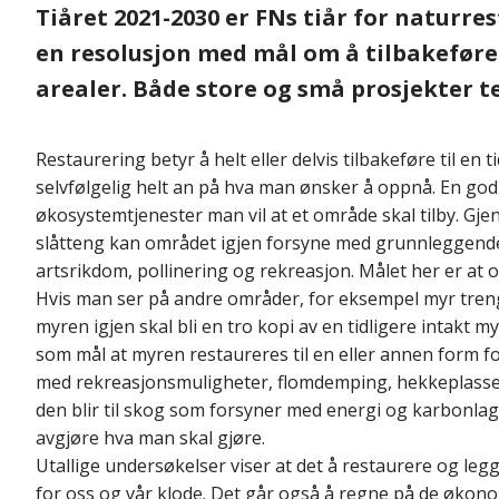
Tiåret 2021-2030 er FNs tiår for naturre
en resolusjon med mål om å tilbakeføre 
arealer. Både store og små prosjekter te
Restaurering betyr å helt eller delvis tilbakeføre til en
selvfølgelig helt an på hva man ønsker å oppnå. En go
økosystemtjenester man vil at et område skal tilby. Gje
slåtteng kan området igjen forsyne med grunnleggende
artsrikdom, pollinering og rekreasjon. Målet her er at o
Hvis man ser på andre områder, for eksempel myr tren
myren igjen skal bli en tro kopi av en tidligere intakt m
som mål at myren restaureres til en eller annen form 
med rekreasjonsmuligheter, flomdemping, hekkeplasser f
den blir til skog som forsyner med energi og karbonlagr
avgjøre hva man skal gjøre.
Utallige undersøkelser viser at det å restaurere og leg
for oss og vår klode. Det går også å regne på de økon