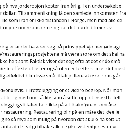
på hva jorderosjon koster Iran årlig. I en undersøkelse
r dollar. Til sammenlikning lå den samlede innkomsten fra
 ille som Iran er ikke tilstanden i Norge, men med alle de
det neppe noen som er uenig i at det burde bli mer av
ng er at det baserer seg på prinsippet «jo mer ødelagt
ne/restaureringsprosjektene må være store om det skal ha
kke helt sant. Faktisk viser det seg ofte at det er de små
rste effekten. Det er også uten tvil dette som er det mest
g effektivt blir disse små tiltak jo flere aktører som går
dvendigvis. Tilrettelegging er et videre begrep. Når man
at til og med noe så lite som å sette opp et insekthotell
teleggingstiltaket tar sikte på å tilbakeføre et område
or restaurering. Restaurering blir på en måte det ideelle
å ligne så mye som mulig på hvordan det skulle ha sett ut i
) anta at det vil gi tilbake alle de økosystemtjenester vi