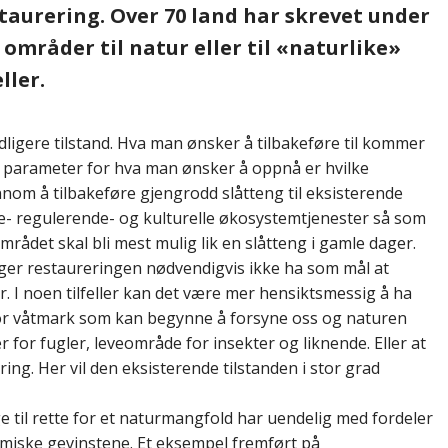
staurering. Over 70 land har skrevet under
områder til natur eller til «naturlike»
ller.
 tidligere tilstand. Hva man ønsker å tilbakeføre til kommer
d parameter for hva man ønsker å oppnå er hvilke
nnom å tilbakeføre gjengrodd slåtteng til eksisterende
- regulerende- og kulturelle økosystemtjenester så som
mrådet skal bli mest mulig lik en slåtteng i gamle dager.
ger restaureringen nødvendigvis ikke ha som mål at
yr. I noen tilfeller kan det være mer hensiktsmessig å ha
for våtmark som kan begynne å forsyne oss og naturen
or fugler, leveområde for insekter og liknende. Eller at
ing. Her vil den eksisterende tilstanden i stor grad
ge til rette for et naturmangfold har uendelig med fordeler
omiske gevinstene. Et eksempel fremført på