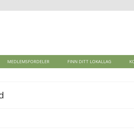
MEDLEMSFORDELER
FINN DITT LOKALLAG
K
d