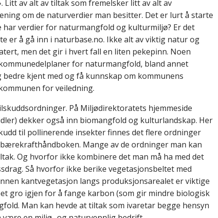
 Litt av alt av tiltak som fremelsker litt av alt av
ning om de naturverdier man besitter. Det er lurt å starte
 har verdier for naturmangfold og kulturmiljø? Er det
 er å gå inn i naturbase.no. Ikke alt av viktig natur og
rt, men det gir i hvert fall en liten pekepinn. Noen
r kommunedelplaner for naturmangfold, bland annet
eg bedre kjent med og få kunnskap om kommunens
 kommunen for veiledning.
 tilskuddsordninger. På Miljødirektoratets hjemmeside
idler) dekker også inn biomangfold og kulturlandskap. Her
udd til pollinerende insekter finnes det flere ordninger
l i bærekrafthåndboken. Mange av de ordninger man kan
 tiltak. Og hvorfor ikke kombinere det man må ha med det
assdrag. Så hvorfor ikke berike vegetasjonsbeltet med
annen kantvegetasjon langs produksjonsarealet er viktige
skapet gro igjen for å fange karbon (som gir mindre biologisk
gfold. Man kan hevde at tiltak som ivaretar begge hensyn
 være en miljø- og naturvennlig bedrift.