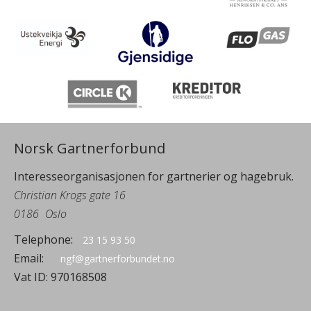
Norsk Gartnerforbund
Interesseorganisasjonen for gartnerier og hagebruk.
Christian Krogs gate 16
0186
Oslo
Telephone:
23 15 93 50
Email:
ngf@gartnerforbundet.no
Vat ID:
970168508