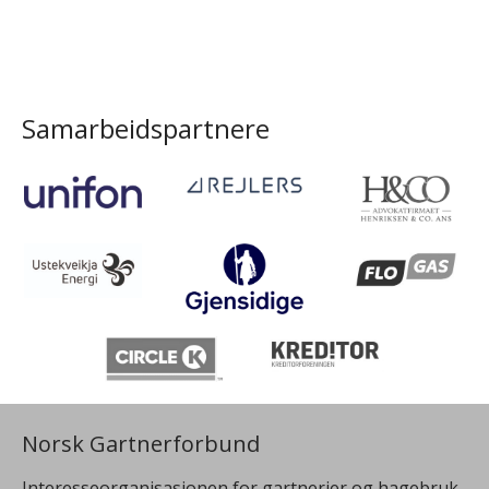
Samarbeidspartnere
Norsk Gartnerforbund
Interesseorganisasjonen for gartnerier og hagebruk.