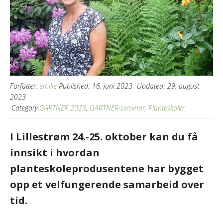
Forfatter:
emilie
Published:
16. juni 2023
Updated:
29. august
2023
Category:
GARTNER 2023
,
GARTNER-seminar
,
Planteskoler
I Lillestrøm 24.-25. oktober kan du få
innsikt i hvordan
planteskoleprodusentene har bygget
opp et velfungerende samarbeid over
tid.