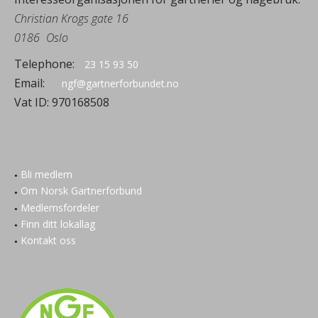
Christian Krogs gate 16
0186
Oslo
Telephone:
23 15 93 50
Email:
ngf@gartnerforbundet.no
Vat ID:
970168508
Bli medlem
Om Norsk Gartnerforbund
Medlemsfordeler
Finn ditt lokallag
Kontakt oss